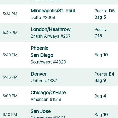
Minneapolis/St. Paul
Puerta
D5
5:34 PM
Bag
5
Delta #2008
London/Heathrow
Puerta
5:40 PM
D15
British Airways #267
Phoenix
Bag
10
San Diego
5:40 PM
Southwest #4320
Denver
Puerta
E4
5:46 PM
Bag
9
United #1337
Chicago/O'Hare
Bag
4
6:00 PM
American #1818
San Jose
Bag
10
6:10 PM