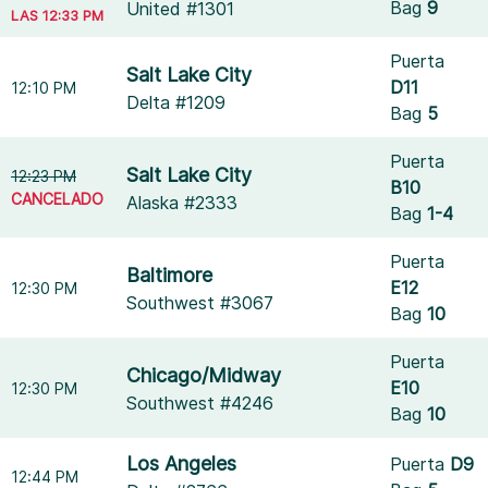
Bag
9
United #1301
LAS 12:33 PM
Puerta
Salt Lake City
D11
12:10 PM
Delta #1209
Bag
5
Puerta
Salt Lake City
12:23 PM
B10
CANCELADO
Alaska #2333
Bag
1-4
Puerta
Baltimore
E12
12:30 PM
Southwest #3067
Bag
10
Puerta
Chicago/Midway
E10
12:30 PM
Southwest #4246
Bag
10
Los Angeles
Puerta
D9
12:44 PM