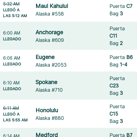
5:32 AM
Maui Kahului
Puerta
C7
LLEGÓ A
Bag
3
Alaska #558
LAS 5:12 AM
Puerta
Anchorage
6:00 AM
C11
LLEGADO
Alaska #609
Bag
2
Eugene
Puerta
B6
6:06 AM
LLEGADO
Bag
1-4
Alaska #2053
Puerta
Spokane
6:10 AM
C23
LLEGADO
Alaska #710
Bag
3
Puerta
6:11 AM
Honolulu
C15
LLEGÓ A
Alaska #880
LAS 5:55 AM
Bag
3
Medford
Puerta
B7
6:14 AM