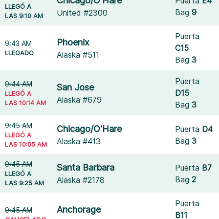
Chicago/O'Hare
Puerta
E4
LLEGÓ A
Bag
9
United #2300
LAS 9:10 AM
Puerta
Phoenix
9:43 AM
C15
LLEGADO
Alaska #511
Bag
3
Puerta
9:44 AM
San Jose
D15
LLEGÓ A
Alaska #679
LAS 10:14 AM
Bag
3
9:45 AM
Chicago/O'Hare
Puerta
D4
LLEGÓ A
Bag
3
Alaska #413
LAS 10:05 AM
9:45 AM
Santa Barbara
Puerta
B7
LLEGÓ A
Bag
2
Alaska #2178
LAS 9:25 AM
Puerta
Anchorage
9:45 AM
B11