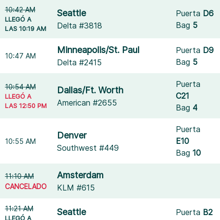
10:42 AM
Seattle
Puerta
D6
LLEGÓ A
Bag
5
Delta #3818
LAS 10:19 AM
Minneapolis/St. Paul
Puerta
D9
10:47 AM
Bag
5
Delta #2415
Puerta
10:54 AM
Dallas/Ft. Worth
C21
LLEGÓ A
American #2655
LAS 12:50 PM
Bag
4
Puerta
Denver
E10
10:55 AM
Southwest #449
Bag
10
Amsterdam
11:10 AM
CANCELADO
KLM #615
11:21 AM
Seattle
Puerta
B2
LLEGÓ A