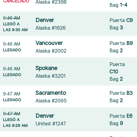
CANCELADO
Alaska #2398
Bag
1-4
9:46 AM
Denver
Puerta
C9
LLEGÓ A
Bag
3
Alaska #1626
LAS 9:30 AM
Vancouver
Puerta
B9
9:46 AM
LLEGADO
Bag
2
Alaska #2002
Puerta
Spokane
9:46 AM
C10
LLEGADO
Alaska #3201
Bag
2
Sacramento
Puerta
B3
9:47 AM
LLEGADO
Bag
2
Alaska #2095
9:47 AM
Denver
Puerta
E6
LLEGÓ A
Bag
9
United #1247
LAS 9:29 AM