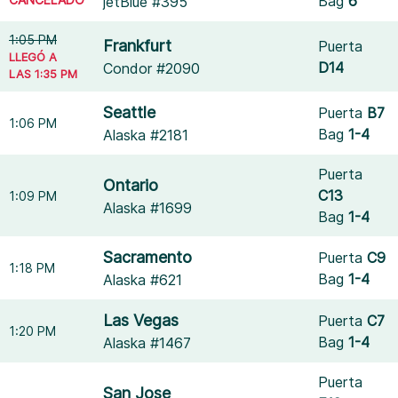
Bag
6
jetBlue #395
1:05 PM
Frankfurt
Puerta
LLEGÓ A
D14
Condor #2090
LAS 1:35 PM
Seattle
Puerta
B7
1:06 PM
Bag
1-4
Alaska #2181
Puerta
Ontario
C13
1:09 PM
Alaska #1699
Bag
1-4
Sacramento
Puerta
C9
1:18 PM
Bag
1-4
Alaska #621
Las Vegas
Puerta
C7
1:20 PM
Bag
1-4
Alaska #1467
Puerta
San Jose