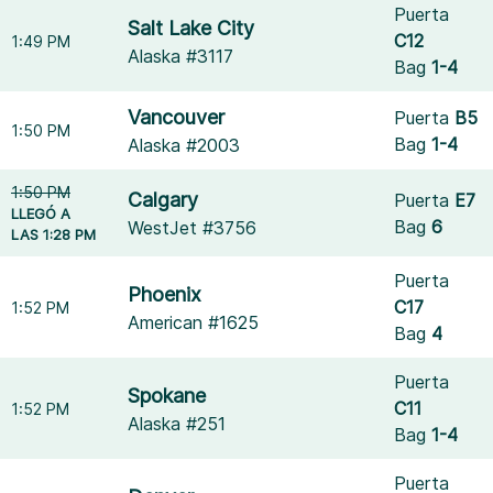
Puerta
Salt Lake City
C12
1:49 PM
Alaska #3117
Bag
1-4
Vancouver
Puerta
B5
1:50 PM
Bag
1-4
Alaska #2003
1:50 PM
Calgary
Puerta
E7
LLEGÓ A
Bag
6
WestJet #3756
LAS 1:28 PM
Puerta
Phoenix
C17
1:52 PM
American #1625
Bag
4
Puerta
Spokane
C11
1:52 PM
Alaska #251
Bag
1-4
Puerta