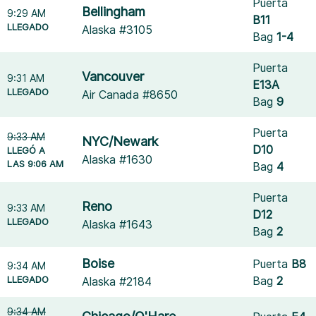
Puerta
Bellingham
9:29 AM
B11
LLEGADO
Alaska #3105
Bag
1-4
Puerta
Vancouver
9:31 AM
E13A
LLEGADO
Air Canada #8650
Bag
9
Puerta
9:33 AM
NYC/Newark
D10
LLEGÓ A
Alaska #1630
LAS 9:06 AM
Bag
4
Puerta
Reno
9:33 AM
D12
LLEGADO
Alaska #1643
Bag
2
Boise
Puerta
B8
9:34 AM
LLEGADO
Bag
2
Alaska #2184
9:34 AM