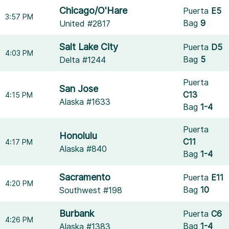
Chicago/O'Hare
Puerta
E5
3:57 PM
Bag
9
United #2817
Salt Lake City
Puerta
D5
4:03 PM
Bag
5
Delta #1244
Puerta
San Jose
C13
4:15 PM
Alaska #1633
Bag
1-4
Puerta
Honolulu
C11
4:17 PM
Alaska #840
Bag
1-4
Sacramento
Puerta
E11
4:20 PM
Bag
10
Southwest #198
Burbank
Puerta
C6
4:26 PM
Bag
1-4
Alaska #1383