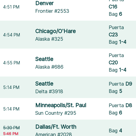
Denver
C16
4:51 PM
Frontier #2553
Bag
6
Puerta
Chicago/O'Hare
C23
4:54 PM
Alaska #325
Bag
1-4
Puerta
Seattle
C20
4:55 PM
Alaska #686
Bag
1-4
Seattle
Puerta
D9
5:14 PM
Bag
5
Delta #3918
Minneapolis/St. Paul
Puerta
D8
5:14 PM
Bag
6
Sun Country #295
Dallas/Ft. Worth
5:30 PM
Bag
4
5:46 PM
American #2028