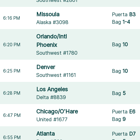
Southwest #2801
Missoula
Puerta
B3
6:16 PM
Bag
1-4
Alaska #3098
Orlando/Intl
Bag
10
Phoenix
6:20 PM
Southwest #1780
Denver
Bag
10
6:25 PM
Southwest #1161
Los Angeles
Bag
5
6:28 PM
Delta #8839
Chicago/O'Hare
Puerta
E6
6:47 PM
Bag
9
United #1677
Atlanta
Puerta
D7
6:55 PM