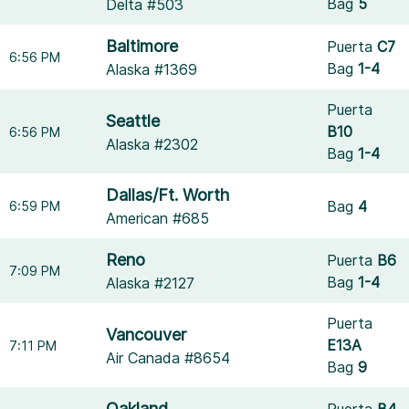
Bag
5
Delta #503
Baltimore
Puerta
C7
6:56 PM
Bag
1-4
Alaska #1369
Puerta
Seattle
B10
6:56 PM
Alaska #2302
Bag
1-4
Dallas/Ft. Worth
Bag
4
6:59 PM
American #685
Reno
Puerta
B6
7:09 PM
Bag
1-4
Alaska #2127
Puerta
Vancouver
E13A
7:11 PM
Air Canada #8654
Bag
9
Oakland
Puerta
B4