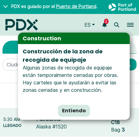
Saltar al contenido principal
PDX es guiado por el
Puerto de Portland
.
1
To
ES
Llegadas y Salidas
Arrivals & Departures
Construction
Llegadas
Salidas
Construcción de la zona de
recogida de equipaje
Algunas zonas de recogida de equipaje
están temporalmente cerradas por obras.
More filters
Hay carteles que le ayudarán a evitar las
zonas cerradas y en construcción.
Mostrando resultados para
Icelandair
.
Reset filters
Entiendo
Puerta
Fairbanks
5:30 AM
C18
LLEGADO
Alaska #1520
Bag
3