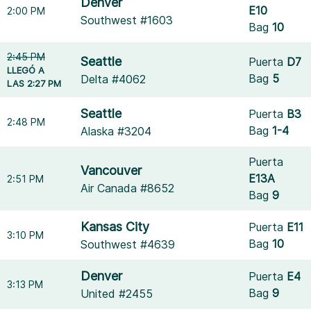
Denver
E10
2:00 PM
Southwest #1603
Bag
10
2:45 PM
Seattle
Puerta
D7
LLEGÓ A
Bag
5
Delta #4062
LAS 2:27 PM
Seattle
Puerta
B3
2:48 PM
Bag
1-4
Alaska #3204
Puerta
Vancouver
E13A
2:51 PM
Air Canada #8652
Bag
9
Kansas City
Puerta
E11
3:10 PM
Bag
10
Southwest #4639
Denver
Puerta
E4
3:13 PM
Bag
9
United #2455