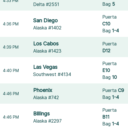
4:33 PM
Bag
5
Delta #2551
Puerta
San Diego
C10
4:36 PM
Alaska #1402
Bag
1-4
Los Cabos
Puerta
4:39 PM
D12
Alaska #1423
Puerta
Las Vegas
E10
4:40 PM
Southwest #4134
Bag
10
Phoenix
Puerta
C9
4:46 PM
Bag
1-4
Alaska #742
Puerta
Billings
B11
4:46 PM
Alaska #2297
Bag
1-4