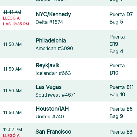
11:41 AM
NYC/Kennedy
Puerta
D7
LLEGÓ A
Bag
5
Delta #1574
LAS 12:35 PM
Puerta
Philadelphia
C19
11:50 AM
American #3090
Bag
4
Reykjavik
Puerta
11:50 AM
D10
Icelandair #663
Las Vegas
Puerta
E11
11:50 AM
Bag
10
Southwest #4671
Houston/IAH
Puerta
E5
11:56 AM
Bag
9
United #740
12:07 PM
San Francisco
Puerta
E3
LLEGÓ A