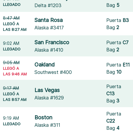
LLEGADO
Bag
5
Delta #1203
8:47 AM
Santa Rosa
Puerta
B3
LLEGÓ A
Bag
2
Alaska #3417
LAS 8:27 AM
San Francisco
Puerta
C7
9:02 AM
LLEGADO
Bag
2
Alaska #1410
9:05 AM
Oakland
Puerta
E11
LLEGÓ A
Bag
10
Southwest #400
LAS 9:46 AM
Puerta
9:17 AM
Las Vegas
C13
LLEGÓ A
Alaska #1629
LAS 8:57 AM
Bag
3
Puerta
Boston
9:19 AM
C22
LLEGADO
Alaska #311
Bag
4