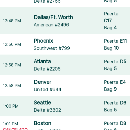
Bag
5
Delta #2766
Puerta
Dallas/Ft. Worth
C17
12:48 PM
American #2496
Bag
4
Phoenix
Puerta
E11
12:50 PM
Bag
10
Southwest #799
Atlanta
Puerta
D5
12:58 PM
Bag
5
Delta #2206
Denver
Puerta
E4
12:58 PM
Bag
9
United #644
Seattle
Puerta
D6
1:00 PM
Bag
5
Delta #3802
Boston
Puerta
D8
1:01 PM
CANCELADO