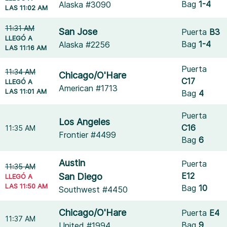
Bag
1-4
Alaska #3090
LAS 11:02 AM
11:31 AM
San Jose
Puerta
B3
LLEGÓ A
Bag
1-4
Alaska #2256
LAS 11:16 AM
Puerta
11:34 AM
Chicago/O'Hare
C17
LLEGÓ A
American #1713
LAS 11:01 AM
Bag
4
Puerta
Los Angeles
C16
11:35 AM
Frontier #4499
Bag
6
Austin
Puerta
11:35 AM
E12
San Diego
LLEGÓ A
LAS 11:50 AM
Bag
10
Southwest #4450
Chicago/O'Hare
Puerta
E4
11:37 AM
Bag
9
United #1994