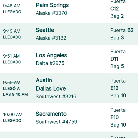
Puerta
Palm Springs
9:48 AM
C12
LLEGADO
Alaska #3370
Bag
2
Seattle
Puerta
B2
9:49 AM
LLEGADO
Bag
3
Alaska #3132
Puerta
Los Angeles
9:51 AM
D11
LLEGADO
Delta #2975
Bag
5
Austin
Puerta
9:55 AM
E12
Dallas Love
LLEGÓ A
LAS 9:40 AM
Bag
10
Southwest #3216
Puerta
Sacramento
10:00 AM
E10
LLEGADO
Southwest #4759
Bag
10