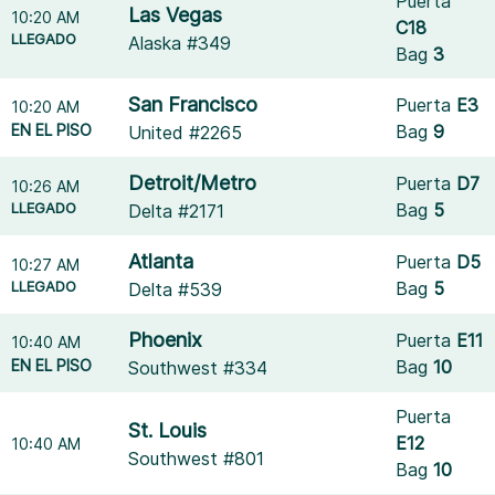
Puerta
Las Vegas
10:20 AM
C18
LLEGADO
Alaska #349
Bag
3
San Francisco
Puerta
E3
10:20 AM
EN EL PISO
Bag
9
United #2265
Detroit/Metro
Puerta
D7
10:26 AM
LLEGADO
Bag
5
Delta #2171
Atlanta
Puerta
D5
10:27 AM
LLEGADO
Bag
5
Delta #539
Phoenix
Puerta
E11
10:40 AM
EN EL PISO
Bag
10
Southwest #334
Puerta
St. Louis
E12
10:40 AM
Southwest #801
Bag
10