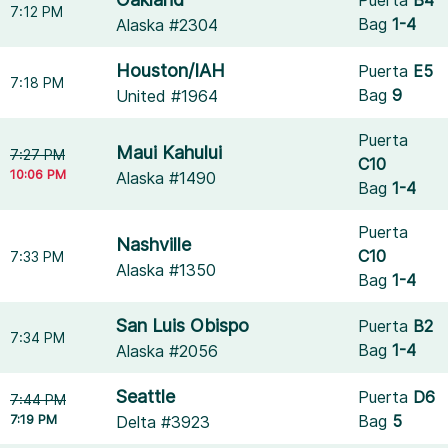
7:12 PM
Bag
1-4
Alaska #2304
Houston/IAH
Puerta
E5
7:18 PM
Bag
9
United #1964
Puerta
Maui Kahului
7:27 PM
C10
10:06 PM
Alaska #1490
Bag
1-4
Puerta
Nashville
C10
7:33 PM
Alaska #1350
Bag
1-4
San Luis Obispo
Puerta
B2
7:34 PM
Bag
1-4
Alaska #2056
Seattle
Puerta
D6
7:44 PM
7:19 PM
Bag
5
Delta #3923